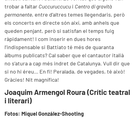
trobar a faltar
Cuccuruccucu
i
Centro di gravità
permanente
, entre d’altres temes llegendaris, però
els concerts en directe són així, amb anhels que
queden penjant, però si satisfan el temps fuig
ràpidament! I com inserir en dues hores
l’indispensable si Battiato té més de quaranta
àlbums publicats? Cal saber que el cantautor italià
no s’atura a cap més indret de Catalunya. Vull dir que
si no hi éreu… En fi! Peralada, de vegades, té això!
Gràcies! Nit magnífica!
Joaquim Armengol Roura (Crític teatral
i literari)
Fotos: Miquel González-Shooting