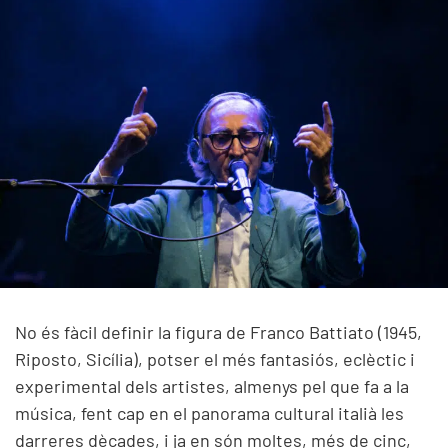
No és fàcil definir la figura de Franco Battiato (1945,
Riposto, Sicília), potser el més fantasiós, eclèctic i
experimental dels artistes, almenys pel que fa a la
música, fent cap en el panorama cultural italià les
darreres dècades, i ja en són moltes, més de cinc,