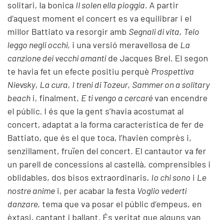
solitari, la bonica
Il solen ella pioggia
. A partir
d’aquest moment el concert es va equilibrar i el
millor Battiato va resorgir amb
Segnali di vita
,
Telo
leggo negli occhi,
i una versió meravellosa de
La
canzione dei vecchi amanti
de Jacques Brel. El segon
te havia fet un efecte positiu perquè
Prospettiva
Nievsky
,
La cura
,
I treni di Tozeur
,
Sammer on a solitary
beach
i, finalment,
E ti vengo a cercaré
van encendre
el públic. I és que la gent s’havia acostumat al
concert, adaptat a la forma característica de fer de
Battiato, que és el que toca, l’havien comprès i,
senzillament, fruïen del concert. El cantautor va fer
un parell de concessions al castellà, comprensibles i
oblidables, dos bisos extraordinaris,
Io chi sono
i
Le
nostre anime
i, per acabar la festa
Voglio vederti
danzare,
tema que va posar el públic d’empeus, en
èxtasi, cantant i ballant. És veritat que alguns van