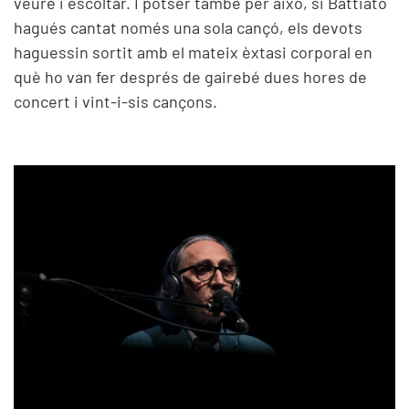
veure i escoltar. I potser també per això, si Battiato
hagués cantat només una sola cançó, els devots
haguessin sortit amb el mateix èxtasi corporal en
què ho van fer després de gairebé dues hores de
concert i vint-i-sis cançons.