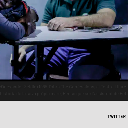
lexander Zeldin (1985) l’obra The Confessions, al Teatre Lliure. 
a història de la seva pròpia mare. Penso que ser l’assistent de Pet
TWITTER