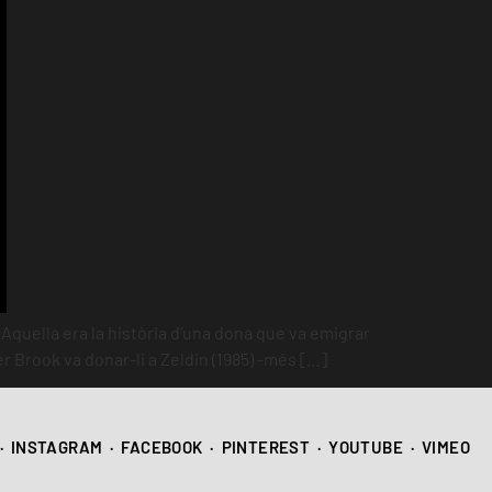
Aquella era la història d’una dona que va emigrar
er Brook va donar-li a Zeldin (1985) -més […]
·
INSTAGRAM
·
FACEBOOK
·
PINTEREST
·
YOUTUBE
·
VIMEO