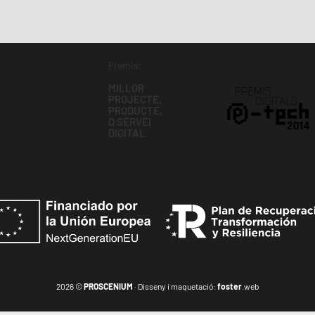
Premis:
MILLOR
PROJECTE,
PRODUCTE,
O SERVEI
DIGITAL
2026 ©
PROSCENIUM
· Disseny i maquetació:
foster
.web