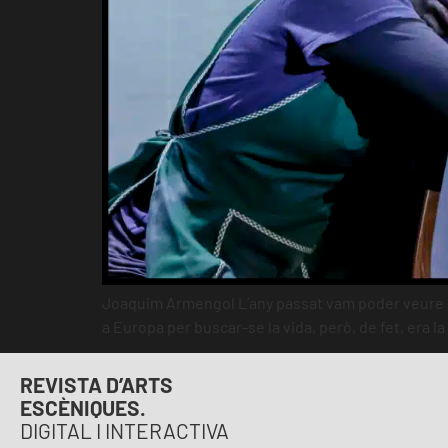
Joaquim Armengol L’any passat vam poder veure d’A
a Europa per buscar-se la vida, però, de fet, era l
REVISTA D’ARTS
ESCÈNIQUES.
DIGITAL I INTERACTIVA