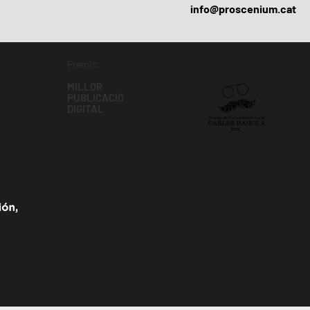
info@proscenium.cat
Premis:
MILLOR
PUBLICACIÓ
DIGITAL