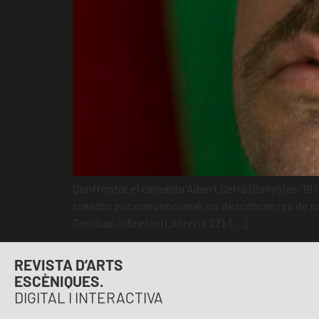
Confrontar el cineasta Albert Serra (Banyoles, 197
creador poc convencional, no descobrim res de n
Terribas, llibreter (Llibreria 22), […]
REVISTA D’ARTS
ESCÈNIQUES.
DIGITAL I INTERACTIVA