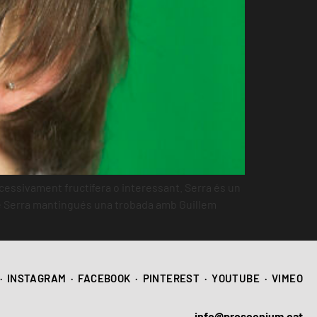
xcessivament fructífera o interessant. Serra és un
e Serra mantingués una trobada amb Guillem
·
INSTAGRAM
·
FACEBOOK
·
PINTEREST
·
YOUTUBE
·
VIMEO
info@proscenium.cat