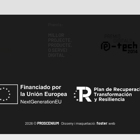
Premis:
MILLOR
PROJECTE,
PRODUCTE,
O SERVEI
DIGITAL
2026 ©
PROSCENIUM
· Disseny i maquetació:
foster
.web