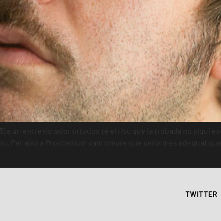
5) a un entrevistador ortodox té el risc que la trobada no sigui e
ou. Per això a Proscenium vam creure que seria més adequat qu
TWITTER