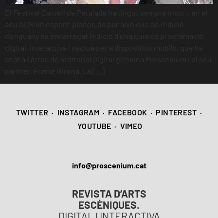
El Festival Castell de Peralada ha tingut sempre inscrit en el
seu ADN un esperit pioner, és per això que en l’edició
d’enguany ha encarregat l’edició d’una guia de programació
digital, interactiva i nadiua per a dispositius mòbils, que ha
anat a càrrec de l’editorial digital gironina Proscenium i el seu
partner, Frame Girona. La […]
TWITTER
·
INSTAGRAM
·
FACEBOOK
·
PINTEREST
·
YOUTUBE
·
VIMEO
info@proscenium.cat
REVISTA D’ARTS
ESCÈNIQUES.
DIGITAL I INTERACTIVA