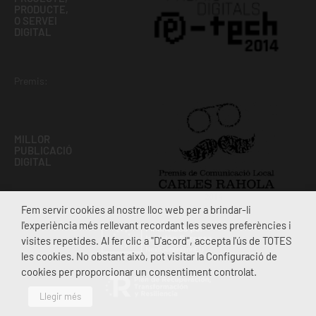
PRODUCTE,
O SERVEI
DIGITAL
Premis:
MILLOR
PUBLICACIÓ
DIGITAL
Fem servir cookies al nostre lloc web per a brindar-li
l'experiència més rellevant recordant les seves preferències i
visites repetides. Al fer clic a "D'acord", accepta l'ús de TOTES
les cookies. No obstant això, pot visitar la Configuració de
cookies per proporcionar un consentiment controlat.
Llegir més