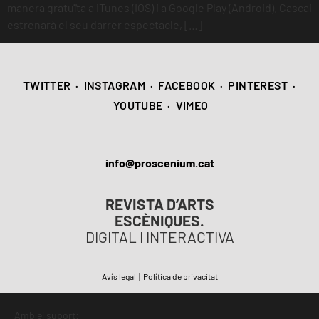
manera gratuïta a iTunes (IOS) i a Google Play (Android). Cascai
estrenarà el seu darrer espectacle, […]
TWITTER
·
INSTAGRAM
·
FACEBOOK
·
PINTEREST
·
YOUTUBE
·
VIMEO
info@proscenium.cat
REVISTA D’ARTS
ESCÈNIQUES.
DIGITAL I INTERACTIVA
Avís legal
|
Política de privacitat
Amb el suport: