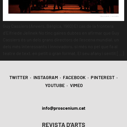
Guy Cassiers (Anvers, Bèlgica, 1960) El cas de la frontera
d’Elfriede Jelinek No tinc gaires dubtes en afirmar que Guy
Cassiers és un dels grans directors de l’escena mundial, un
dels més interessants i innovadors, si més no pel que fa al
teatre de text, en petit o gran format. El seu afany i sentit […]
TWITTER
·
INSTAGRAM
·
FACEBOOK
·
PINTEREST
·
YOUTUBE
·
VIMEO
info@proscenium.cat
REVISTA D’ARTS