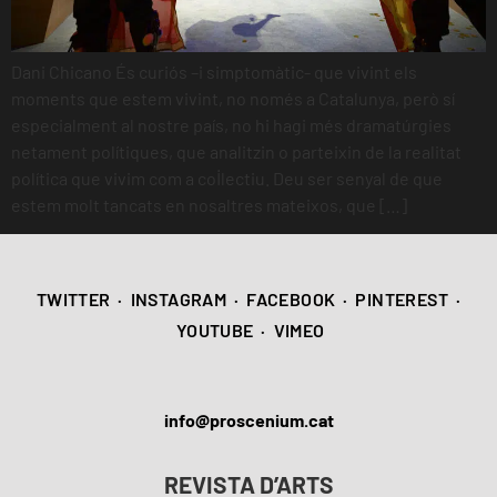
Dani Chicano És curiós –i simptomàtic- que vivint els
moments que estem vivint, no només a Catalunya, però sí
especialment al nostre país, no hi hagi més dramatúrgies
netament polítiques, que analitzin o parteixin de la realitat
política que vivim com a col·lectiu. Deu ser senyal de que
estem molt tancats en nosaltres mateixos, que […]
TWITTER
·
INSTAGRAM
·
FACEBOOK
·
PINTEREST
·
YOUTUBE
·
VIMEO
info@proscenium.cat
REVISTA D’ARTS