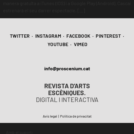
manera gratuïta a iTunes (IOS) i a Google Play (Android). Cascai
estrenarà el seu darrer espectacle, […]
TWITTER
·
INSTAGRAM
·
FACEBOOK
·
PINTEREST
·
YOUTUBE
·
VIMEO
info@proscenium.cat
REVISTA D’ARTS
ESCÈNIQUES.
DIGITAL I INTERACTIVA
Avís legal
|
Política de privacitat
Amb el suport: