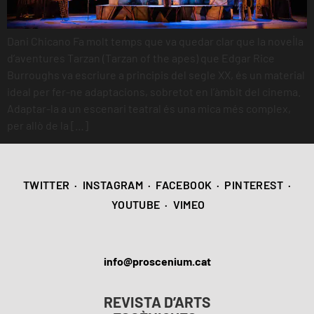
Dani Chicano Fa molt temps que va quedar clar que la novel·la
d’aventures Tarzan (Tarzan of the apes) que Edgar Rice
Burroughs va escriure a principis del segle XX, és un material
ideal per fer-ne adaptacions, sobretot en l’àmbit del cinema.
Adaptar-la a un escenari teatral és una mica més complex,
per allò de la […]
TWITTER
·
INSTAGRAM
·
FACEBOOK
·
PINTEREST
·
YOUTUBE
·
VIMEO
info@proscenium.cat
REVISTA D’ARTS