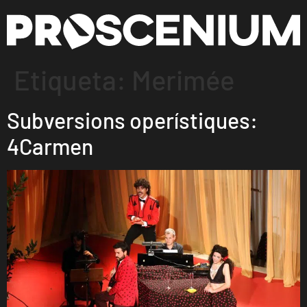
Etiqueta:
Merimée
Subversions operístiques:
4Carmen