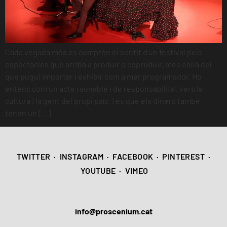
Cada vegada més es comprèn el sentit d’un festival pels
espectacles que arriba a produir o coproduir, més enllà del
que pugui importar i exhibir com a mer programador. Ho
entenc com un acte raonable i de responsabilitat vers la
cultura i la gent del propi país. I és que els diners també
tenen un […]
TWITTER
·
INSTAGRAM
·
FACEBOOK
·
PINTEREST
·
YOUTUBE
·
VIMEO
info@proscenium.cat