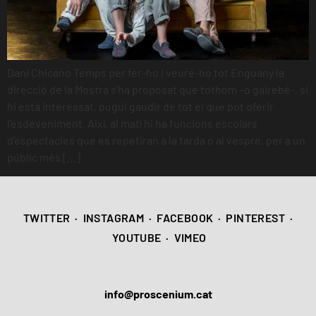
Dani Chicano Temps per fer-ho i veure-ho tot Enguany la
direcció de la Mostra s’ha proposat que tothom –o gairebé-, si
hi està interessat, pugui gaudir de tot el que pot oferir
l’esdeveniment. Així, al matí hi ha funcions escolars
d’espectacles que es repetiran a la tarda o al vespre, per a un
públic més […]
TWITTER
·
INSTAGRAM
·
FACEBOOK
·
PINTEREST
·
YOUTUBE
·
VIMEO
info@proscenium.cat