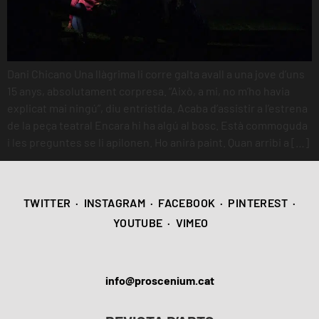
Dani Chicano Una llàgrima li corre galta avall a una jove d’uns
15 anys, absolutament corpresa. “Això, a mi, no m’ho havia
explicat mai ningú”, diu entristida. Acaba d’assistir a l’estrena
de la peça teatral Encara hi ha algú al bosc. Està commoguda
i les preguntes se li apilonen. Ho anirà paint. Quan arribi a […]
TWITTER
·
INSTAGRAM
·
FACEBOOK
·
PINTEREST
·
YOUTUBE
·
VIMEO
info@proscenium.cat