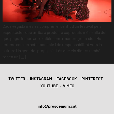
Cada vegada més es comprèn el sentit d’un festival pels
espectacles que arriba a produir o coproduir, més enllà del
que pugui importar i exhibir com a mer programador. Ho
entenc com un acte raonable i de responsabilitat vers la
cultura i la gent del propi país. I és que els diners també
tenen un […]
TWITTER
·
INSTAGRAM
·
FACEBOOK
·
PINTEREST
·
YOUTUBE
·
VIMEO
info@proscenium.cat