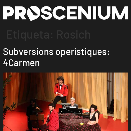
Etiqueta:
Rosich
Subversions operístiques:
4Carmen