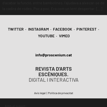
d’acabar la funció, entre bambolines, l’ajudava a aixecar-se de
la cadira de rodes. Poc a poc. Era com un lent despertar: […]
TWITTER
·
INSTAGRAM
·
FACEBOOK
·
PINTEREST
·
YOUTUBE
·
VIMEO
info@proscenium.cat
REVISTA D’ARTS
ESCÈNIQUES.
DIGITAL I INTERACTIVA
Avís legal
|
Política de privacitat
Amb el suport: