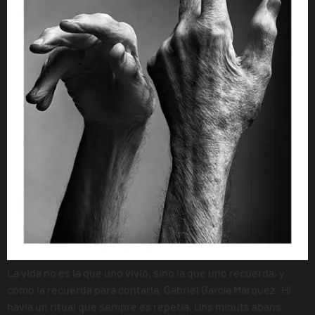
La vida no es la que uno vivió, sino la que uno recuerda, y
cómo la recuerda para contarla. Gabriel García Márquez Hi
havia un ritual que sempre es repetia. Uns minuts abans