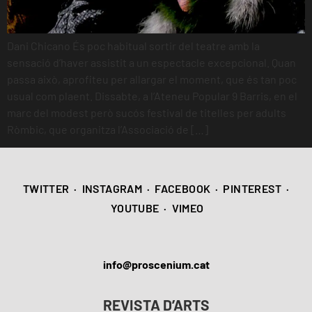
Dani Chicano És poc habitual sortir del teatre amb la
sensació d’haver assistit a un espectacle excepcional. Quan
passa això, aprofiteu per allargar el moment, que és tan poc
usual com plaent. Dissabte, a l’Ateneu Popular 9 Barris, en el
marc del modest però sucós festival de titelles per adults
Ròmbic, que organitza l’Associació de […]
TWITTER
·
INSTAGRAM
·
FACEBOOK
·
PINTEREST
·
YOUTUBE
·
VIMEO
info@proscenium.cat
REVISTA D’ARTS