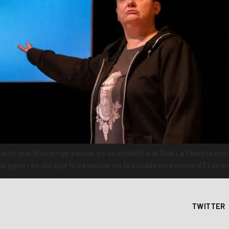
te que diumenge passat es va establir a la Sala La Planeta entre 
 gaire res del que hi va passar en la posada en escena d’El des
TWITTER