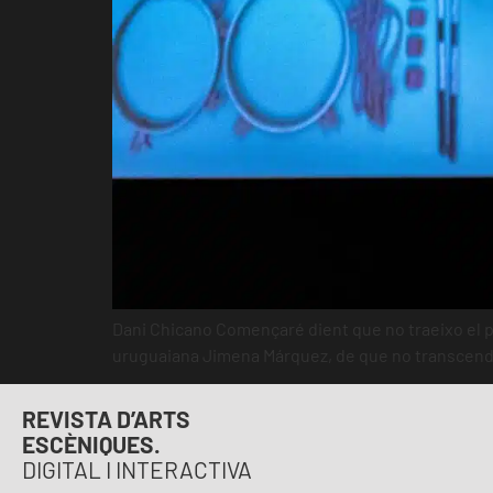
Dani Chicano Començaré dient que no traeixo el pac
uruguaiana Jimena Márquez, de que no transcendís
REVISTA D’ARTS
ESCÈNIQUES.
DIGITAL I INTERACTIVA