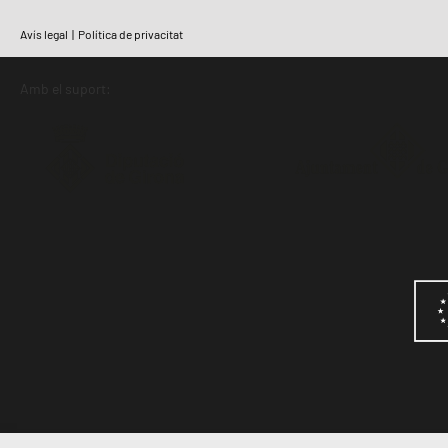
Avís legal
|
Política de privacitat
Amb el suport: