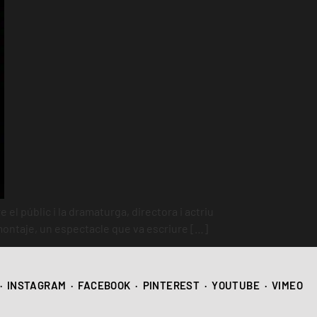
el públic i la dramaturga, directora i actriu
montaje, un espectacle que va escriure […]
·
INSTAGRAM
·
FACEBOOK
·
PINTEREST
·
YOUTUBE
·
VIMEO