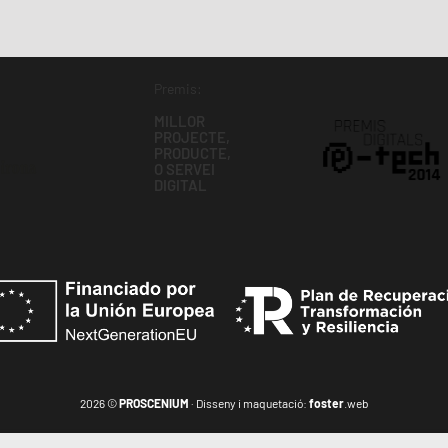
Premis:
MILLOR
PROJECTE,
PRODUCTE,
O SERVEI
DIGITAL
2026 ©
PROSCENIUM
· Disseny i maquetació:
foster
.web