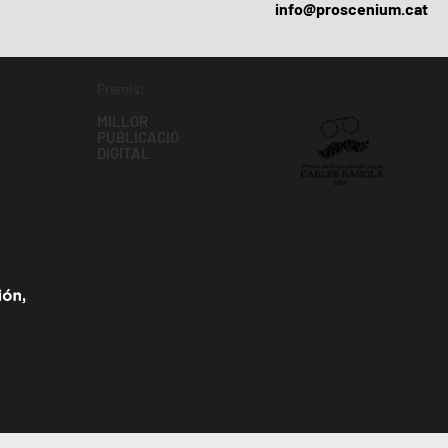
info@proscenium.cat
Premis:
MILLOR
PUBLICACIÓ
DIGITAL