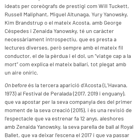
ideats per coreògrafs de prestigi com Will Tuckett,
Russell Maliphant, Miguel Altunaga, Yury Yanowsky,
Kim Brandstrup o el mateix Acosta, amb George
Céspedes i Zenaida Yanowsky, té un caràcter
necessàriament introspectiu, que es presta a
lectures diverses, però sempre amb el mateix fil
conductor, el de la pèrdua i el dol, un “viatge cap a la
mort” com explica el mateix ballarí, tot plegat amb
un aire oníric.
On before
és la tercera aparició d’Acosta (L’Havana,
1973) al Festival de Peralada (2017, 2019 i enguany),
que va apostar per la seva companyia des del primer
moment de la seva creació (2015), i és una revisió de
l’espectacle que va estrenar fa 12 anys, aleshores
amb Zenaida Yanowsky, la seva parella de ball al Royal
Ballet, que va deixar l’escena el 2017 i que va passar