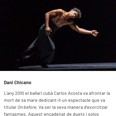
Dani Chicano
L’any 2010 el ballarí cubà Carlos Acosta va afrontar la
mort de sa mare dedicant-li un espectacle que va
titular
On before
. Va ser la seva manera d’exorcitzar
fantasmes. Aquest encadenat de duets i solos