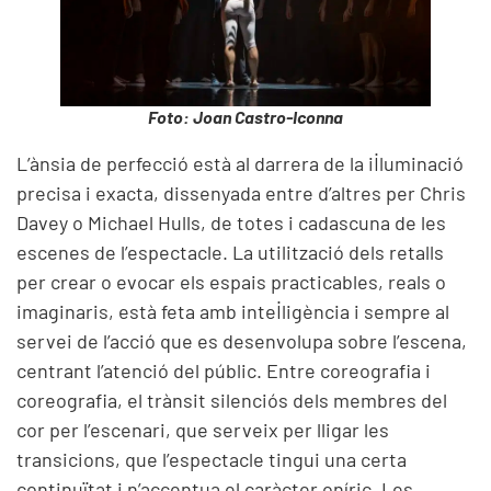
Foto: Joan Castro-Iconna
L’ànsia de perfecció està al darrera de la il·luminació
precisa i exacta, dissenyada entre d’altres per Chris
Davey o Michael Hulls, de totes i cadascuna de les
escenes de l’espectacle. La utilització dels retalls
per crear o evocar els espais practicables, reals o
imaginaris, està feta amb intel·ligència i sempre al
servei de l’acció que es desenvolupa sobre l’escena,
centrant l’atenció del públic. Entre coreografia i
coreografia, el trànsit silenciós dels membres del
cor per l’escenari, que serveix per lligar les
transicions, que l’espectacle tingui una certa
continuïtat i n’accentua el caràcter oníric. Les