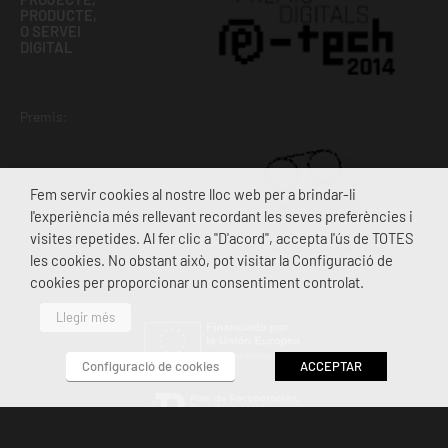
PRODUCTE,
O SERVEI
DIGITAL
Premis:
Fem servir cookies al nostre lloc web per a brindar-li
MILLOR
PUBLICACIÓ
l'experiència més rellevant recordant les seves preferències i
DIGITAL
visites repetides. Al fer clic a "D'acord", accepta l'ús de TOTES
les cookies. No obstant això, pot visitar la Configuració de
cookies per proporcionar un consentiment controlat.
Llegir més
Configuració de cookies
ACCEPTAR