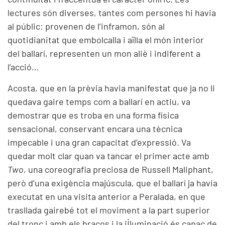
lectures són diverses, tantes com persones hi havia
al públic: provenen de l’inframon, són al
quotidianitat que embolcalla i aïlla el món interior
del ballarí, representen un mon aliè i indiferent a
l’acció…
Acosta, que en la prèvia havia manifestat que ja no li
quedava gaire temps com a ballarí en actiu, va
demostrar que es troba en una forma física
sensacional, conservant encara una tècnica
impecable i una gran capacitat d’expressió. Va
quedar molt clar quan va tancar el primer acte amb
Two
, una coreografia preciosa de Russell Maliphant,
però d’una exigència majúscula, que el ballarí ja havia
executat en una visita anterior a Peralada, en que
trasllada gairebé tot el moviment a la part superior
del tronc i amb els braços i la il·luminació és capaç de