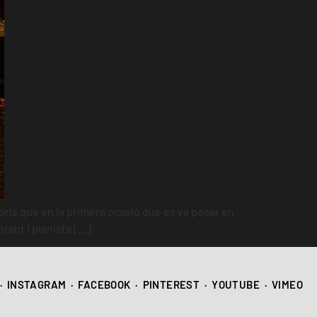
oris que en la primera ocasió que es va posar en
ntant i pianista […]
·
INSTAGRAM
·
FACEBOOK
·
PINTEREST
·
YOUTUBE
·
VIMEO