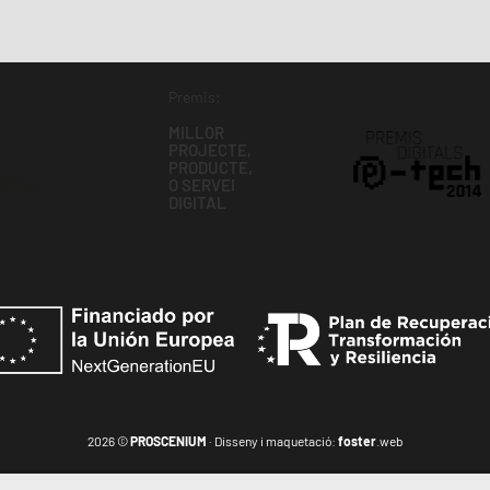
Premis:
MILLOR
PROJECTE,
PRODUCTE,
O SERVEI
DIGITAL
2026 ©
PROSCENIUM
· Disseny i maquetació:
foster
.web