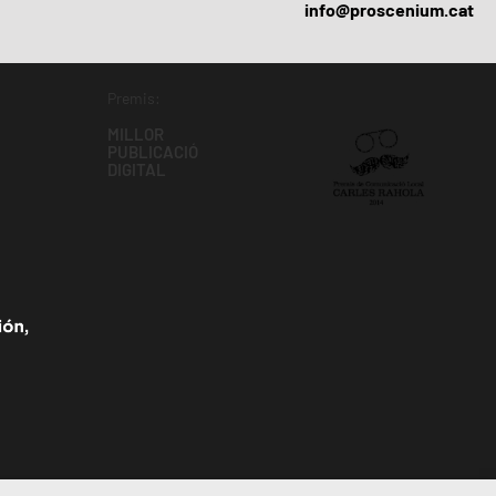
info@proscenium.cat
Premis:
MILLOR
PUBLICACIÓ
DIGITAL