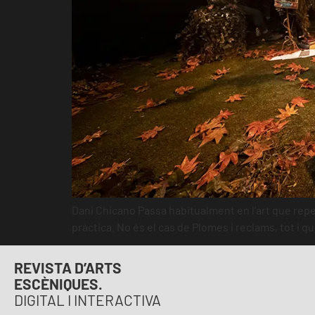
Dani Chicano Passa habitualment en l’art que repe
pràctica. No és el cas de Plomes i reclams, tot i qu
REVISTA D’ARTS
ESCÈNIQUES.
DIGITAL I INTERACTIVA