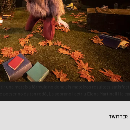
tir una mateixa fórmula no dona els mateixos resultats satisfact
e potser no és tan rodó. La soprano i actriu Elena Martinell i la ca
TWITTER