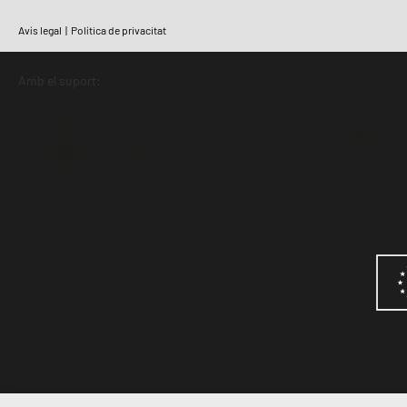
Avís legal
|
Política de privacitat
Amb el suport: