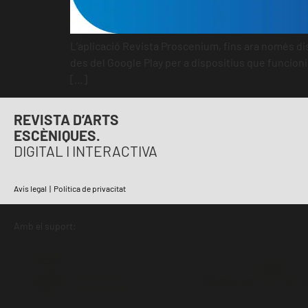
L’aplicació Revista Proscenium, fins ara només dis
des del Google Play per a dispositius que funcioni
[…]
REVISTA D’ARTS
ESCÈNIQUES.
DIGITAL I INTERACTIVA
Avís legal
|
Política de privacitat
Amb el suport: