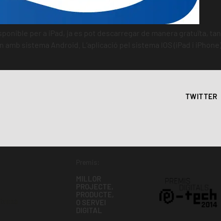
ponible per a iPad, ja es pot descarregar de manera gratuïta, tan
n amb sistema Android. L’aplicació pel sistema IOS (iPad i iPhone)
TWITTER
Premis:
MILLOR
PROJECTE,
PRODUCTE,
O SERVEI
DIGITAL