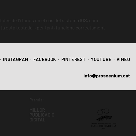
t des de l‘iTunes en el cas del sistema IOS, com
 ja està testada i, per tant, funciona correctament
·
INSTAGRAM
·
FACEBOOK
·
PINTEREST
·
YOUTUBE
·
VIMEO
info@proscenium.cat
Premis:
MILLOR
PUBLICACIÓ
DIGITAL