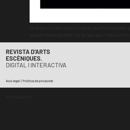
Diria que un dels majors reptes que ha d’encarar q
aquest monòleg amb trio de jazz que s’ha presentat 
REVISTA D’ARTS
ESCÈNIQUES.
DIGITAL I INTERACTIVA
Avís legal
|
Política de privacitat
Amb el suport: