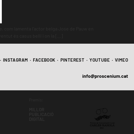
­se, com lamenta l’actor belga Jose de Pauw en
ntut és casus belli i on la […]
·
INSTAGRAM
·
FACEBOOK
·
PINTEREST
·
YOUTUBE
·
VIMEO
info@proscenium.cat
Premis:
MILLOR
PUBLICACIÓ
DIGITAL