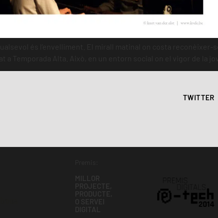
ualsevol és l’envelliment. El mirall matinal on costa reconèixer-
a Temporada Alta. Això, en un entorn social on el vigor de la jove
TWITTER
Premis:
MILLOR
PROJECTE,
PRODUCTE,
O SERVEI
DIGITAL