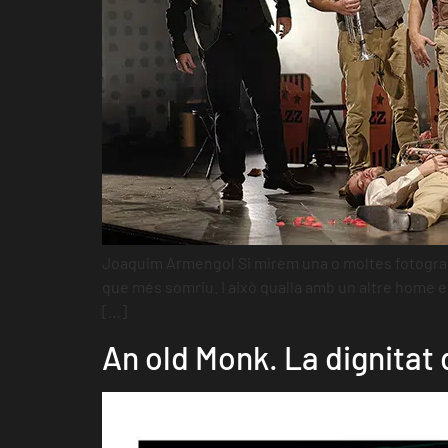
Joaquim Armengol Si mirem una o moltes fotografie
que més somriu. I això qualla amb un altre home el
[…]
An old Monk. La dignitat 