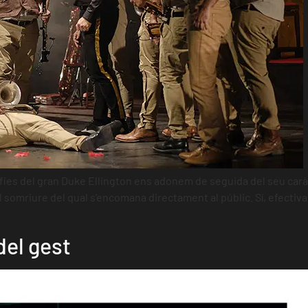
s del gran Duke Ellington ens adonem de seguida del seu caràcte
 somriure del qual s’encomana directament al públic. Sí, efectiva
del gest