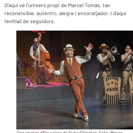
D’aquí ve l’univers propi de Marcel Tomàs, tan
reconeixible, autèntic, alegre i encoratjador. I d’aquí
l’enfilall de seguidors.
Una imatge d’
Els colors de Duke Ellington
. Foto: Marga