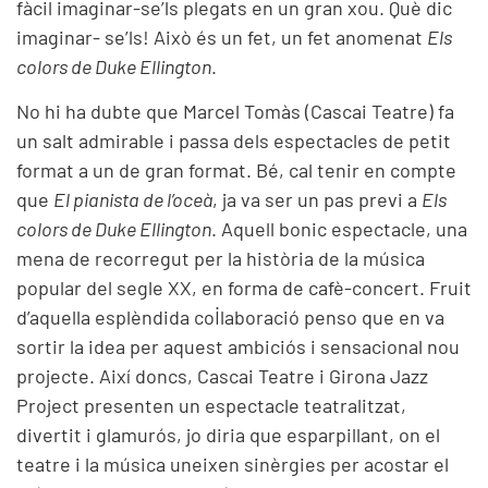
fàcil imaginar-se’ls plegats en un gran xou. Què dic
imaginar- se’ls! Això és un fet, un fet anomenat
Els
colors de Duke Ellington
.
No hi ha dubte que Marcel Tomàs (Cascai Teatre) fa
un salt admirable i passa dels espectacles de petit
format a un de gran format. Bé, cal tenir en compte
que
El pianista de l’oceà
, ja va ser un pas previ a
Els
colors de Duke Ellington
. Aquell bonic espectacle, una
mena de recorregut per la història de la música
popular del segle XX, en forma de cafè-concert. Fruit
d’aquella esplèndida col·laboració penso que en va
sortir la idea per aquest ambiciós i sensacional nou
projecte. Així doncs, Cascai Teatre i Girona Jazz
Project presenten un espectacle teatralitzat,
divertit i glamurós, jo diria que esparpillant, on el
teatre i la música uneixen sinèrgies per acostar el