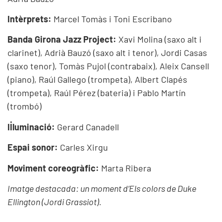
Intèrprets:
Marcel Tomàs i Toni Escribano
Banda Girona Jazz Project:
Xavi Molina (saxo alt i
clarinet), Adrià Bauzó (saxo alt i tenor), Jordi Casas
(saxo tenor), Tomàs Pujol (contrabaix), Aleix Cansell
(piano), Raúl Gallego (trompeta), Albert Clapés
(trompeta), Raúl Pérez (bateria) i Pablo Martín
(trombó)
Il·luminació:
Gerard Canadell
Espai sonor:
Carles Xirgu
Moviment coreogràfic:
Marta Ribera
Imatge destacada: un moment d’Els colors de Duke
Ellington (Jordi Grassiot).