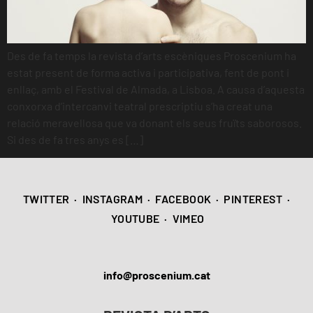
Des de fa temps la revista d’arts escèniques Proscenium ha
estat present de forma activa i participativa, fent de pont i
enllaç, amb el Festival de Almada, a Lisboa. A causa d’aquesta
conxorxa d’intercanvi teatral prescriptiu s’ha creat una
relació meravellosa que va donant els seus fruïts saborosos.
Si des de fa tres anys es […]
TWITTER
·
INSTAGRAM
·
FACEBOOK
·
PINTEREST
·
YOUTUBE
·
VIMEO
info@proscenium.cat