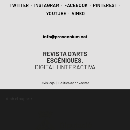
TWITTER
·
INSTAGRAM
·
FACEBOOK
·
PINTEREST
·
YOUTUBE
·
VIMEO
info@proscenium.cat
REVISTA D’ARTS
ESCÈNIQUES.
DIGITAL I INTERACTIVA
Avís legal
|
Política de privacitat
Amb el suport: