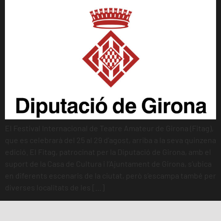
El Festival Internacional de Teatre Amateur de Girona (Fitag),
que es celebrarà del 25 al 29 d’agost, arriba a la seva quinzena
edició. El Fitag, patrocinat per la Diputació de Girona, amb el
suport de la Casa de Cultura i l’Ajuntament de Girona, s’ubica
en diferents escenaris de la ciutat, però s’escampa també per
diverses localitats de les […]