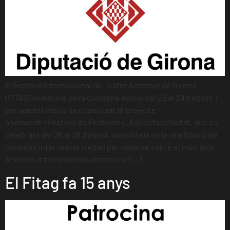
El Festival Internacional de Teatre Amateur de Girona
(FITAG) celebra la seva quinzena edició del 25 al 29 d’agost, i
per aquest motiu ha organitzat el projecte
anomenat «Festival de Festivals». Aquesta activitat, que es
celebrarà del 26 al 28 d’agost, consisteix en la realització de
jornades internes de treball per debatre sobre el món dels
festivals internacionals amateurs: […]
El Fitag fa 15 anys