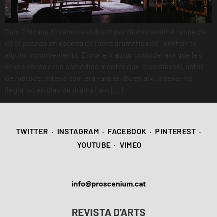
Dani Chicano El cànon establert per Stanislavski al respecte
de la posada en escena de l’obra dramàtica de Txèkhov té
alguns inconvenients. El mateix autor considerava que les
seves obres eren comèdies mentre que Stanislavski, actor
de mètode, intens com era –ara en diuen així, intens- ho
llegia tot en clau de drama i així […]
TWITTER
·
INSTAGRAM
·
FACEBOOK
·
PINTEREST
·
YOUTUBE
·
VIMEO
info@proscenium.cat
REVISTA D’ARTS