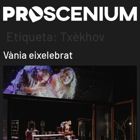
Etiqueta:
Txèkhov
Vània eixelebrat