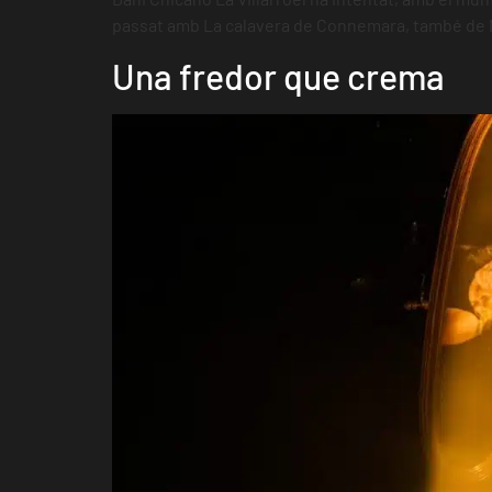
passat amb La calavera de Connemara, també de Mc
Una fredor que crema