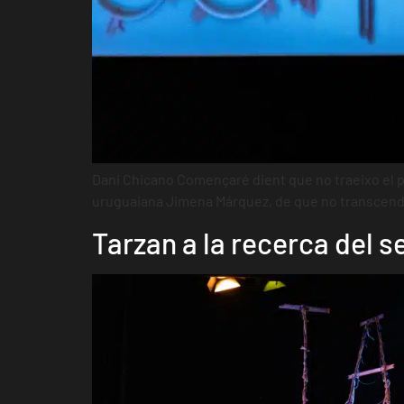
Dani Chicano Començaré dient que no traeixo el pac
uruguaiana Jimena Márquez, de que no transcendís
Tarzan a la recerca del s