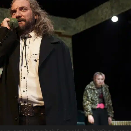
tatge La mà (A behanding in Spokane) de Martin McDonagh, repetir