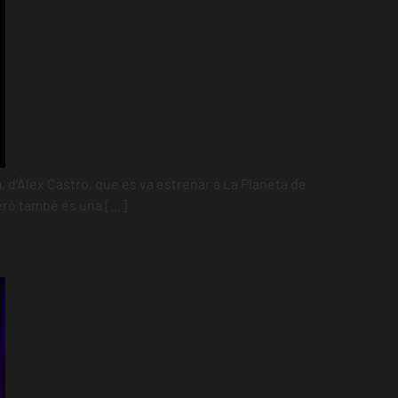
, d’Àlex Castro, que es va estrenar a La Planeta de
Però també és una […]