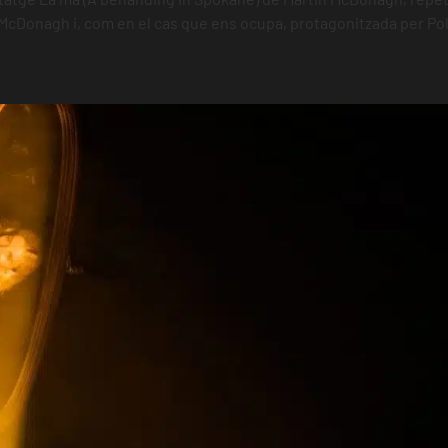
Donagh i, com en el cas que ens ocupa, protagonitzada per Pol 