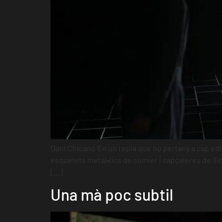
Dani Chicano En un replà que no pertany a cap edif
esquelets metàl•lics de somier i capçaleres de llit
[…]
Una mà poc subtil