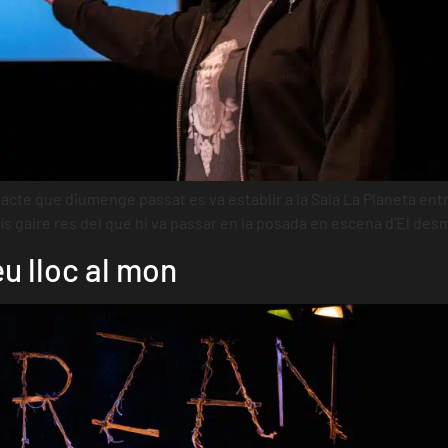
te que diumenge passat es va establir a la Sala La Planeta entre 
 gaire res del que hi va passar en la posada en escena d’El des
eu lloc al mon