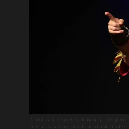
Dani Chicano Després de Shakespeare i el Quixot, 
enèsima vegada, que la vida, amb humor, és de més