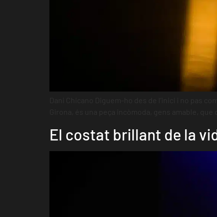
Dani Chicano Diguem-ho des de l’inici i no pas com
Girona, és una peça incòmoda, gens amable, que de
El costat brillant de la vi