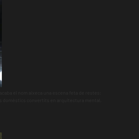
 s’acaba el nom aixeca una escena feta de restes:
ents domèstics convertits en arquitectura mental,