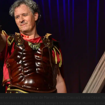
en el darrer espectacle de Marcel Tomàs (Cascai), Un tal Cèsar, l
 bon passar. De fet, Tomàs sempre ha reivindicat l’humor, el riu