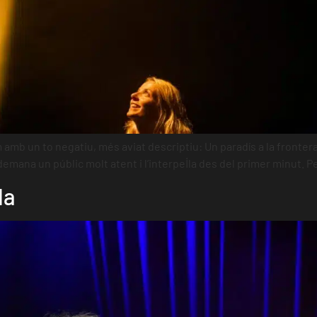
 amb un to negatiu, més aviat descriptiu: Un paradís a la frontera
mana un públic molt atent i l’interpel·la des del primer minut. 
da