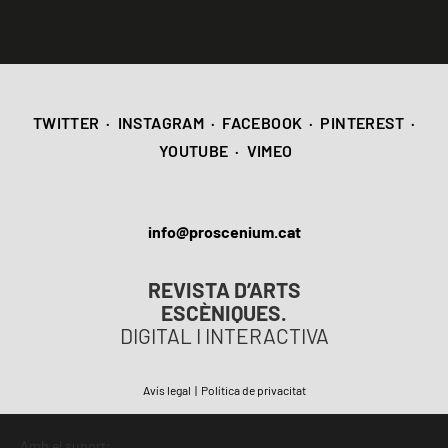
TWITTER
·
INSTAGRAM
·
FACEBOOK
·
PINTEREST
·
YOUTUBE
·
VIMEO
info@proscenium.cat
REVISTA D’ARTS
ESCÈNIQUES.
DIGITAL I INTERACTIVA
Avís legal
|
Política de privacitat
Amb el suport: