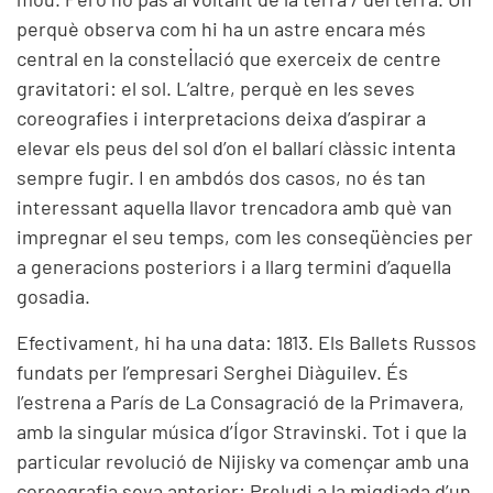
perquè observa com hi ha un astre encara més
central en la constel·lació que exerceix de centre
gravitatori: el sol. L’altre, perquè en les seves
coreografies i interpretacions deixa d’aspirar a
elevar els peus del sol d’on el ballarí clàssic intenta
sempre fugir. I en ambdós dos casos, no és tan
interessant aquella llavor trencadora amb què van
impregnar el seu temps, com les conseqüències per
a generacions posteriors i a llarg termini d’aquella
gosadia.
Efectivament, hi ha una data: 1813. Els Ballets Russos
fundats per l’empresari Serghei Diàguilev. És
l’estrena a París de La Consagració de la Primavera,
amb la singular música d’Ígor Stravinski. Tot i que la
particular revolució de Nijisky va començar amb una
coreografia seva anterior: Preludi a la migdiada d’un