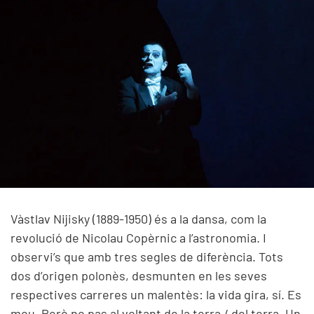
Vàstlav Nijisky (1889-1950) és a la dansa, com la
revolució de Nicolau Copèrnic a l’astronomia. I
observi’s que amb tres segles de diferència. Tots
dos d’origen polonès, desmunten en les seves
respectives carreres un malentès: la vida gira, sí. Es
mou. Però no pas al voltant de la terra / del terra. Un