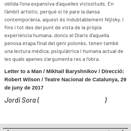
oblida l’ona expansiva d’aquelles vicissituds. En
l’àmbit artístic, perquè si té pare la dansa
contemporània, aquest és indubtablement Nijisky. I
fins i tot des del punt de vista de la pròpia
experiència humana, doncs el Diaris d’aquella
penosa etapa final del geni polonès, tenen també
una lectura mèdica, psiquiàtrica i humana actual de
les quals apenes s’argumenta res a l’obra.
Letter to a Man /
Mikhail Baryshnikov /
Direcció:
Robert Wilson /
Teatre Nacional de Catalunya, 29
de juny de 2017
Jordi Sora (
Escena de la Memòria
)