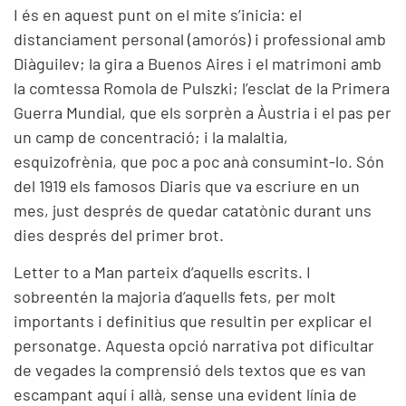
I és en aquest punt on el mite s’inicia: el
distanciament personal (amorós) i professional amb
Diàguilev; la gira a Buenos Aires i el matrimoni amb
la comtessa Romola de Pulszki; l’esclat de la Primera
Guerra Mundial, que els sorprèn a Àustria i el pas per
un camp de concentració; i la malaltia,
esquizofrènia, que poc a poc anà consumint-lo. Són
del 1919 els famosos Diaris que va escriure en un
mes, just després de quedar catatònic durant uns
dies després del primer brot.
Letter to a Man parteix d’aquells escrits. I
sobreentén la majoria d’aquells fets, per molt
importants i definitius que resultin per explicar el
personatge. Aquesta opció narrativa pot dificultar
de vegades la comprensió dels textos que es van
escampant aquí i allà, sense una evident línia de