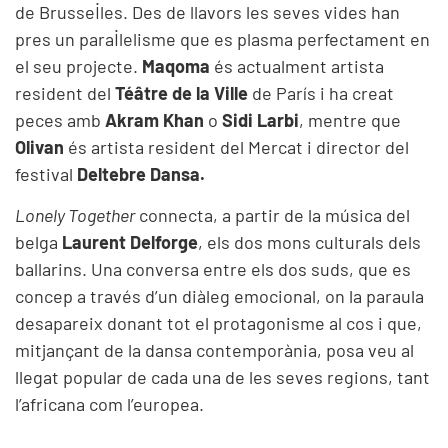
de Brussel·les. Des de llavors les seves vides han
pres un paral·lelisme que es plasma perfectament en
el seu projecte.
Maqoma
és actualment artista
resident del
Téâtre de la Ville
de París i ha creat
peces amb
Akram Khan
o
Sidi Larbi
, mentre que
Olivan
és artista resident del Mercat i director del
festival
Deltebre Dansa.
Lonely Together
connecta, a partir de la música del
belga
Laurent Delforge
, els dos mons culturals dels
ballarins. Una conversa entre els dos suds, que es
concep a través d’un diàleg emocional, on la paraula
desapareix donant tot el protagonisme al cos i que,
mitjançant de la dansa contemporània, posa veu al
llegat popular de cada una de les seves regions, tant
l’africana com l’europea.