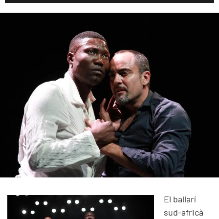
El ballarí
sud-africà