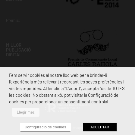
Premis:
MILLOR
PUBLICACIÓ
DIGITAL
Fem servir cookies al nostre lloc web per a brindar-li
l'experiència més rellevant recordant les seves preferències i
visites repetides. Al fer clic a "D'acord", accepta l'ús de TOTES
les cookies. No obstant això, pot visitar la Configuració de
cookies per proporcionar un consentiment controlat.
Llegir més
Configuració de cookies
ACCEPTAR
2026 ©
PROSCENIUM
· Disseny i maquetació:
foster
.web